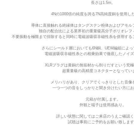
長さは1.5m。
4Nの1000倍の純度を誇る7N高純度銅を使用し
導体に直接触れる絶縁体はタングステン粉体およびアモル
独自の配合比による業界初の重量級高分子ポリオレフ
不要振動を極限まで排除すると同時に電磁波吸収非磁性糸を併用する
さらにシールド層においても6N銅、UEW編組によ
電磁波吸収非磁性糸との相乗効果で徹底したノイズ
XLRプラグは黄銅の無垢材から削りだすという究
超重量級の高精度コネクターとなってい
メリハリがあり、クリアでくっきりとした音像
一つ一つの音をしっかりと聞き分けたい方にお
元箱が付属します。
外観と端子は使用感あり。
詳しい状態に関してはご来店のうえご確認く
試聴は事前にご予約をお願い致します