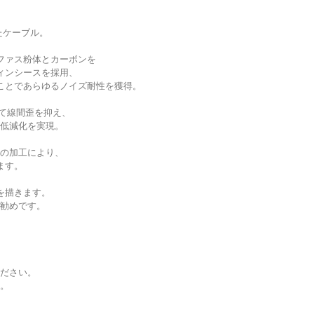
たケーブル。
ファス粉体とカーボンを
ィンシースを採用、
ことであらゆるノイズ耐性を獲得。
って線間歪を抑え、
低減化を実現。
極の加工により、
ます。
を描きます。
勧めです。
ださい。
。