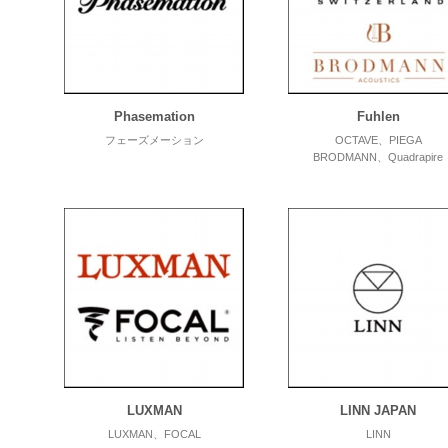
Phasemation
Fuhlen
フェーズメーション
OCTAVE、PIEGA
BRODMANN、Quadrapire
LUXMAN
LINN JAPAN
LUXMAN、FOCAL
LINN