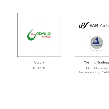
Utopia
Yoshino Trading
UTOPISH
EAR、Clear audio
Falcon acoustics、DIA