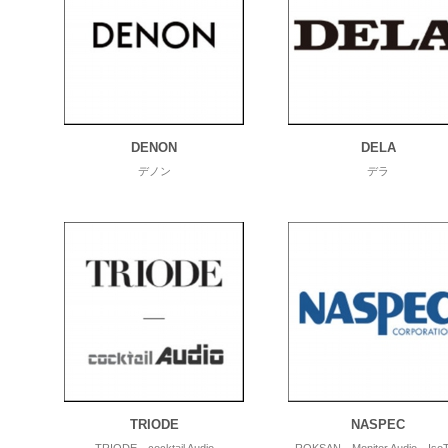
DENON
DELA
デノン
デラ
TRIODE
NASPEC