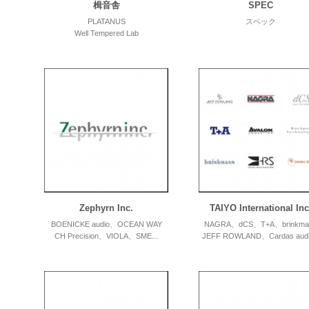
楫音舎
SPEC
PLATANUS
スペック
Well Tempered Lab
Zephyrn Inc.
TAIYO International Inc
BOENICKE audio、OCEAN WAY
NAGRA、dCS、T+A、brinkma
CH Precision、VIOLA、SME...
JEFF ROWLAND、Cardas audio