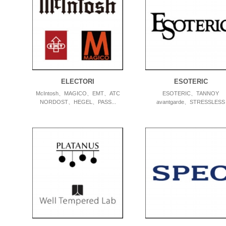
ELECTORI
ESOTERIC
McIntosh、MAGICO、EMT、ATC
ESOTERIC、TANNOY
NORDOST、HEGEL、PASS...
avantgarde、STRESSLESS