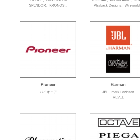
TRIODE、cocktail Audio
ROKSAN、Monitor Audio、Iso
SPENDOR、KRONOS...
Playback Designs、Wireworld.
Pioneer
Harman
パイオニア
JBL、mark Levinson
REVEL