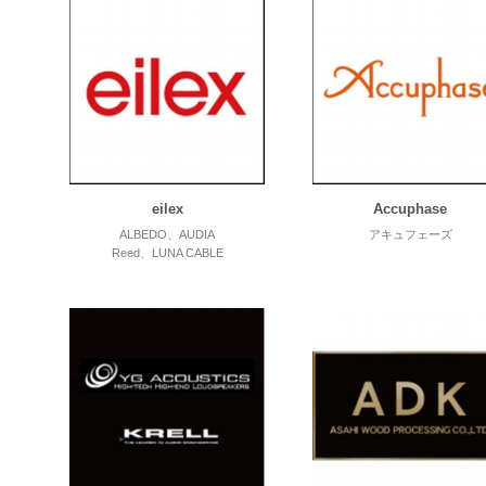
eilex
Accuphase
ALBEDO、AUDIA
アキュフェーズ
Reed、LUNA CABLE